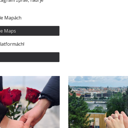
agram zpráv, rádi je
le Mapách
le Maps
platformách!
?