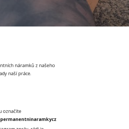
entních náramků z našeho
ady naší práce.
u označíte
permanentninaramkycz